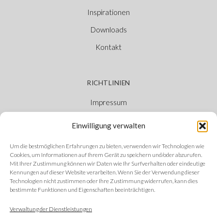
Inspirationen
Downloads
Kontakt
RICHTLINIEN
Impressum
Cookie-Richtlinie
Einwilligung verwalten
Datenschutzerklärung
Um die bestmöglichen Erfahrungen zu bieten, verwenden wir Technologien wie
Ethischer Kanal
Cookies, um Informationen auf Ihrem Gerät zu speichern und/oder abzurufen.
Mit Ihrer Zustimmung können wir Daten wie Ihr Surfverhalten oder eindeutige
Kennungen auf dieser Website verarbeiten. Wenn Sie der Verwendung dieser
Technologien nicht zustimmen oder Ihre Zustimmung widerrufen, kann dies
bestimmte Funktionen und Eigenschaften beeinträchtigen.
FOLGEN SIE UNS
Verwaltung der Dienstleistungen