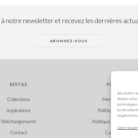
 notre newsletter et recevez les dernières actual
ABONNEZ-VOUS
BESTILE
POLITIQUES
Afin d'offrir 
stocker et/ou
Collections
Mentions légales
technologies 
les identifian
Inspirations
Politique des cooki
négativement 
Téléchargements
Politique de confidenti
Gérer les ser
Contact
Canal Éthique