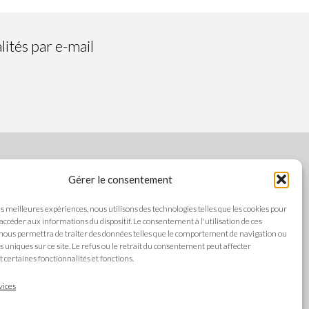
ités par e-mail
Gérer le consentement
SUIVEZ-NOUS
les meilleures expériences, nous utilisons des technologies telles que les cookies pour
 accéder aux informations du dispositif. Le consentement à l'utilisation de ces
nous permettra de traiter des données telles que le comportement de navigation ou
ts uniques sur ce site. Le refus ou le retrait du consentement peut affecter
es
certaines fonctionnalités et fonctions.
LANGUES
alité
vices