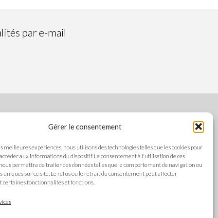
ités par e-mail
Gérer le consentement
SUIVEZ-NOUS
les meilleures expériences, nous utilisons des technologies telles que les cookies pour
 accéder aux informations du dispositif. Le consentement à l'utilisation de ces
nous permettra de traiter des données telles que le comportement de navigation ou
ts uniques sur ce site. Le refus ou le retrait du consentement peut affecter
es
certaines fonctionnalités et fonctions.
LANGUES
alité
vices