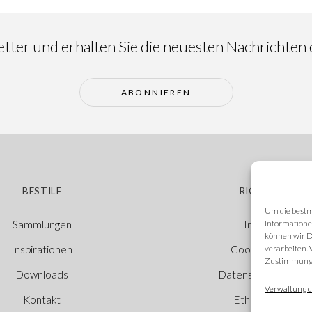
ter und erhalten Sie die neuesten Nachrichten d
ABONNIEREN
BESTILE
RICHTLINIEN
Um die bestm
Informatione
Sammlungen
Impressum
können wir D
verarbeiten.
Inspirationen
Cookie-Richtlinie
Zustimmung w
Downloads
Datenschutzerkläru
Verwaltung d
Kontakt
Ethischer Kanal