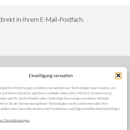
irekt in Ihrem E-Mail-Postfach.
Einwilligung verwalten
FOLGEN SIE UNS
öglichen Erfahrungen zu bieten, verwenden wir Technologien wie Cookies, um
n auf Ihrem Gerät zu speichern und/oder abzurufen. Mit Ihrer Zustimmung
aten wie Ihr Surfverhalten oder eindeutige Kennungen auf dieser Website
 Wenn Sie der Verwendung dieser Technologien nicht zustimmen oder Ihre
iderrufen, kann dies bestimmte Funktionen und Eigenschaften beeinträchtigen.
SPRACHEN
ng
er Dienstleistungen