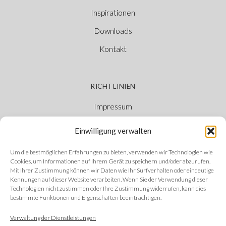
Inspirationen
Downloads
Kontakt
RICHTLINIEN
Impressum
Cookie-Richtlinie
Einwilligung verwalten
Datenschutzerklärung
Um die bestmöglichen Erfahrungen zu bieten, verwenden wir Technologien wie
Ethischer Kanal
Cookies, um Informationen auf Ihrem Gerät zu speichern und/oder abzurufen.
Mit Ihrer Zustimmung können wir Daten wie Ihr Surfverhalten oder eindeutige
Kennungen auf dieser Website verarbeiten. Wenn Sie der Verwendung dieser
Technologien nicht zustimmen oder Ihre Zustimmung widerrufen, kann dies
bestimmte Funktionen und Eigenschaften beeinträchtigen.
FOLGEN SIE UNS
Verwaltung der Dienstleistungen