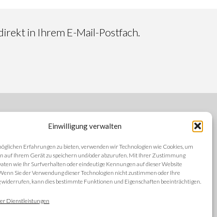
irekt in Ihrem E-Mail-Postfach.
Einwilligung verwalten
FOLGEN SIE UNS
öglichen Erfahrungen zu bieten, verwenden wir Technologien wie Cookies, um
n auf Ihrem Gerät zu speichern und/oder abzurufen. Mit Ihrer Zustimmung
aten wie Ihr Surfverhalten oder eindeutige Kennungen auf dieser Website
 Wenn Sie der Verwendung dieser Technologien nicht zustimmen oder Ihre
iderrufen, kann dies bestimmte Funktionen und Eigenschaften beeinträchtigen.
SPRACHEN
ng
er Dienstleistungen