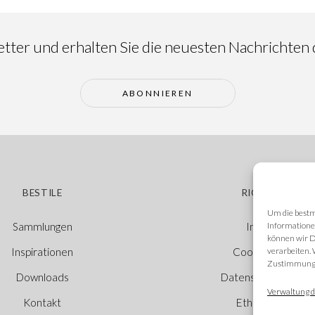
ter und erhalten Sie die neuesten Nachrichten d
ABONNIEREN
BESTILE
RICHTLINIEN
Um die bestm
Informatione
Sammlungen
Impressum
können wir D
verarbeiten.
Inspirationen
Cookie-Richtlinie
Zustimmung w
Downloads
Datenschutzerkläru
Verwaltung d
Kontakt
Ethischer Kanal