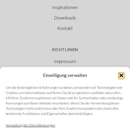
Inspirationen
Downloads
Kontakt
RICHTLINIEN
Impressum
Cookie-Richtlinie
Einwilligung verwalten
Datenschutzerklärung
Um die bestmöglichen Erfahrungen zu bieten, verwenden wir Technologien wie
Ethischer Kanal
Cookies, um Informationen auf Ihrem Gerät zu speichern und/oder abzurufen.
Mit Ihrer Zustimmung können wir Daten wie Ihr Surfverhalten oder eindeutige
Kennungen auf dieser Website verarbeiten. Wenn Sie der Verwendung dieser
Technologien nicht zustimmen oder Ihre Zustimmung widerrufen, kann dies
bestimmte Funktionen und Eigenschaften beeinträchtigen.
FOLGEN SIE UNS
Verwaltung der Dienstleistungen