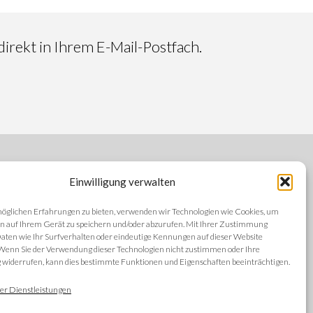
irekt in Ihrem E-Mail-Postfach.
Einwilligung verwalten
FOLGEN SIE UNS
öglichen Erfahrungen zu bieten, verwenden wir Technologien wie Cookies, um
n auf Ihrem Gerät zu speichern und/oder abzurufen. Mit Ihrer Zustimmung
aten wie Ihr Surfverhalten oder eindeutige Kennungen auf dieser Website
 Wenn Sie der Verwendung dieser Technologien nicht zustimmen oder Ihre
iderrufen, kann dies bestimmte Funktionen und Eigenschaften beeinträchtigen.
SPRACHEN
ng
er Dienstleistungen