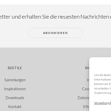
ter und erhalten Sie die neuesten Nachrichten d
ABONNIEREN
BESTILE
RICHTLINIEN
Um die bestm
Informatione
Sammlungen
Impressum
können wir D
verarbeiten.
Inspirationen
Cookie-Richtlinie
Zustimmung w
Downloads
Datenschutzerkläru
Verwaltung d
Kontakt
Ethischer Kanal