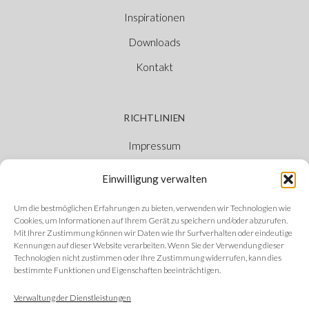
Inspirationen
Downloads
Kontakt
RICHTLINIEN
Impressum
Cookie-Richtlinie
Einwilligung verwalten
Datenschutzerklärung
Um die bestmöglichen Erfahrungen zu bieten, verwenden wir Technologien wie
Ethischer Kanal
Cookies, um Informationen auf Ihrem Gerät zu speichern und/oder abzurufen.
Mit Ihrer Zustimmung können wir Daten wie Ihr Surfverhalten oder eindeutige
Kennungen auf dieser Website verarbeiten. Wenn Sie der Verwendung dieser
Technologien nicht zustimmen oder Ihre Zustimmung widerrufen, kann dies
bestimmte Funktionen und Eigenschaften beeinträchtigen.
FOLGEN SIE UNS
Verwaltung der Dienstleistungen