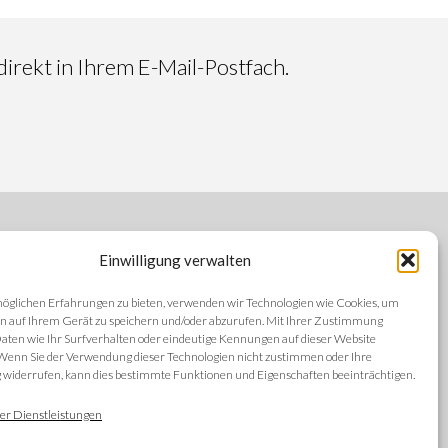
irekt in Ihrem E-Mail-Postfach.
Einwilligung verwalten
FOLGEN SIE UNS
öglichen Erfahrungen zu bieten, verwenden wir Technologien wie Cookies, um
n auf Ihrem Gerät zu speichern und/oder abzurufen. Mit Ihrer Zustimmung
aten wie Ihr Surfverhalten oder eindeutige Kennungen auf dieser Website
 Wenn Sie der Verwendung dieser Technologien nicht zustimmen oder Ihre
iderrufen, kann dies bestimmte Funktionen und Eigenschaften beeinträchtigen.
SPRACHEN
ng
er Dienstleistungen