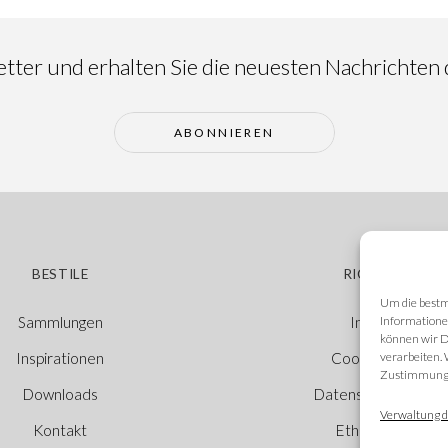
ter und erhalten Sie die neuesten Nachrichten d
ABONNIEREN
BESTILE
RICHTLINIEN
Um die bestm
Informatione
Sammlungen
Impressum
können wir D
verarbeiten.
Inspirationen
Cookie-Richtlinie
Zustimmung w
Downloads
Datenschutzerkläru
Verwaltung d
Kontakt
Ethischer Kanal