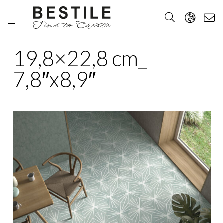
19,8×22,8 cm_
7,8″x8,9″