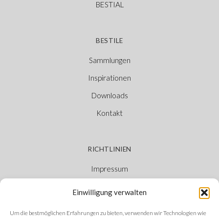
BESTIAL
BESTILE
Sammlungen
Inspirationen
Downloads
Kontakt
RICHTLINIEN
Impressum
Cookie-Richtlinie
Einwilligung verwalten
Datenschutzerklärung
Um die bestmöglichen Erfahrungen zu bieten, verwenden wir Technologien wie