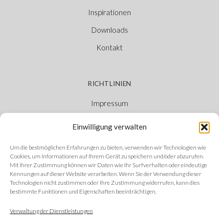
Inspirationen
Downloads
Kontakt
RICHTLINIEN
Impressum
Cookie-Richtlinie
Einwilligung verwalten
Datenschutzerklärung
Um die bestmöglichen Erfahrungen zu bieten, verwenden wir Technologien wie
Ethischer Kanal
Cookies, um Informationen auf Ihrem Gerät zu speichern und/oder abzurufen.
Mit Ihrer Zustimmung können wir Daten wie Ihr Surfverhalten oder eindeutige
Kennungen auf dieser Website verarbeiten. Wenn Sie der Verwendung dieser
Technologien nicht zustimmen oder Ihre Zustimmung widerrufen, kann dies
bestimmte Funktionen und Eigenschaften beeinträchtigen.
FOLGEN SIE UNS
Verwaltung der Dienstleistungen