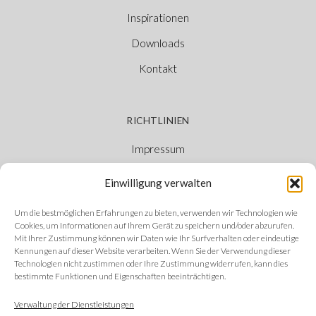
Inspirationen
Downloads
Kontakt
RICHTLINIEN
Impressum
Cookie-Richtlinie
Einwilligung verwalten
Datenschutzerklärung
Um die bestmöglichen Erfahrungen zu bieten, verwenden wir Technologien wie
Ethischer Kanal
Cookies, um Informationen auf Ihrem Gerät zu speichern und/oder abzurufen.
Mit Ihrer Zustimmung können wir Daten wie Ihr Surfverhalten oder eindeutige
Kennungen auf dieser Website verarbeiten. Wenn Sie der Verwendung dieser
Technologien nicht zustimmen oder Ihre Zustimmung widerrufen, kann dies
bestimmte Funktionen und Eigenschaften beeinträchtigen.
FOLGEN SIE UNS
Verwaltung der Dienstleistungen