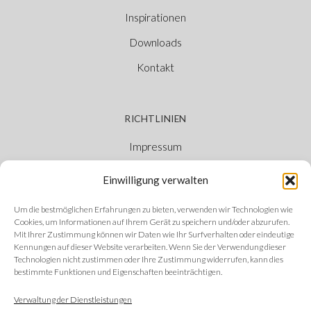
Inspirationen
Downloads
Kontakt
RICHTLINIEN
Impressum
Cookie-Richtlinie
Einwilligung verwalten
Datenschutzerklärung
Um die bestmöglichen Erfahrungen zu bieten, verwenden wir Technologien wie
Ethischer Kanal
Cookies, um Informationen auf Ihrem Gerät zu speichern und/oder abzurufen.
Mit Ihrer Zustimmung können wir Daten wie Ihr Surfverhalten oder eindeutige
Kennungen auf dieser Website verarbeiten. Wenn Sie der Verwendung dieser
Technologien nicht zustimmen oder Ihre Zustimmung widerrufen, kann dies
bestimmte Funktionen und Eigenschaften beeinträchtigen.
FOLGEN SIE UNS
Verwaltung der Dienstleistungen