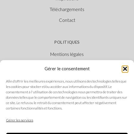
Téléchargements
Contact
POLITIQUES
Mentions légales
Politique des cookies
Gérer le consentement
Politique de confidentialité
Afin d'offrir les meilleures expériences, nous utilisons des technologies telles que
Canal Éthique
les cookies pour stocker et/ou accéder aux informations du dispositif. Le
consentement à l'utilisation de ces technologies nous permettra de traiter des
données telles que le comportement de navigation ou les identifiants uniques sur
ce site. Le refus ou le retrait du consentement peut affecter négativement
certaines fonctionnalités et fonctions.
SUIVEZ-NOUS
Gérer les services