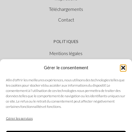
Téléchargements
Contact
POLITIQUES
Mentions légales
Politique des cookies
Gérer le consentement
Politique de confidentialité
Afin d'offrir les meilleures expériences, nous utilisons des technologies telles que
Canal Éthique
les cookies pour stocker et/ou accéder aux informations du dispositif. Le
consentement à l'utilisation de ces technologies nous permettra de traiter des
données telles que le comportement de navigation ou les identifiants uniques sur
ce site. Le refus ou le retrait du consentement peut affecter négativement
certaines fonctionnalités et fonctions.
SUIVEZ-NOUS
Gérer les services