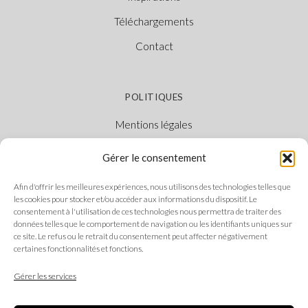
Téléchargements
Contact
POLITIQUES
Mentions légales
Politique des cookies
Gérer le consentement
Politique de confidentialité
Afin d'offrir les meilleures expériences, nous utilisons des technologies telles que
Canal Éthique
les cookies pour stocker et/ou accéder aux informations du dispositif. Le
consentement à l'utilisation de ces technologies nous permettra de traiter des
données telles que le comportement de navigation ou les identifiants uniques sur
ce site. Le refus ou le retrait du consentement peut affecter négativement
certaines fonctionnalités et fonctions.
SUIVEZ-NOUS
Gérer les services