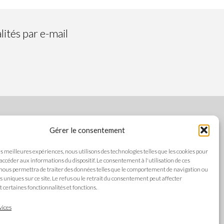
ités par e-mail
Gérer le consentement
SUIVEZ-NOUS
les meilleures expériences, nous utilisons des technologies telles que les cookies pour
 accéder aux informations du dispositif. Le consentement à l'utilisation de ces
nous permettra de traiter des données telles que le comportement de navigation ou
ts uniques sur ce site. Le refus ou le retrait du consentement peut affecter
es
certaines fonctionnalités et fonctions.
LANGUES
alité
vices