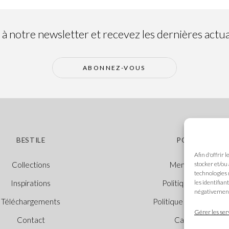
 notre newsletter et recevez les dernières actual
ABONNEZ-VOUS
BESTILE
POLITIQUES
Afin d'offrir 
stocker et/ou
Collections
Mentions légales
technologies 
les identifian
Inspirations
Politique des cooki
négativement 
Téléchargements
Politique de confidenti
Gérer les ser
Contact
Canal Éthique