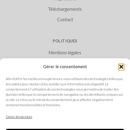
Téléchargements
Contact
POLITIQUES
Mentions légales
Politique des cookies
Gérer le consentement
Politique de confidentialité
Afin d'offrir les meilleures expériences, nous utilisons des technologies telles que
Canal Éthique
les cookies pour stocker et/ou accéder aux informations du dispositif. Le
consentement à l'utilisation de ces technologies nous permettra de traiter des
données telles que le comportement de navigation ou les identifiants uniques sur
ce site. Le refus ou le retrait du consentement peut affecter négativement
certaines fonctionnalités et fonctions.
SUIVEZ-NOUS
Gérer les services