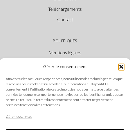
Téléchargements
Contact
POLITIQUES
Mentions légales
Politique des cookies
Gérer le consentement
Politique de confidentialité
Afin d'offrir les meilleures expériences, nous utilisons des technologies telles que
Canal Éthique
les cookies pour stocker et/ou accéder aux informations du dispositif. Le
consentement à l'utilisation de ces technologies nous permettra de traiter des
données telles que le comportement de navigation ou les identifiants uniques sur
ce site. Le refus ou le retrait du consentement peut affecter négativement
certaines fonctionnalités et fonctions.
SUIVEZ-NOUS
Gérer les services