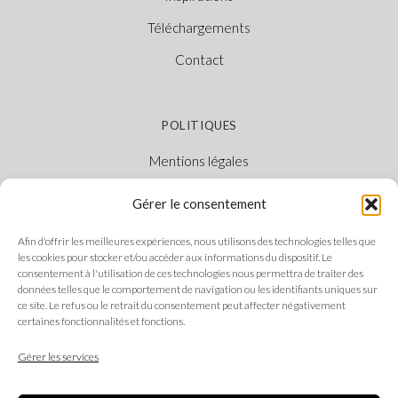
Téléchargements
Contact
POLITIQUES
Mentions légales
Politique des cookies
Gérer le consentement
Politique de confidentialité
Afin d'offrir les meilleures expériences, nous utilisons des technologies telles que
Canal Éthique
les cookies pour stocker et/ou accéder aux informations du dispositif. Le
consentement à l'utilisation de ces technologies nous permettra de traiter des
données telles que le comportement de navigation ou les identifiants uniques sur
ce site. Le refus ou le retrait du consentement peut affecter négativement
certaines fonctionnalités et fonctions.
SUIVEZ-NOUS
Gérer les services