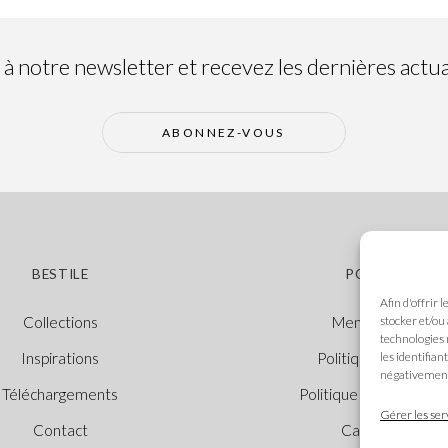
 notre newsletter et recevez les dernières actual
ABONNEZ-VOUS
BESTILE
POLITIQUES
Afin d'offrir 
stocker et/ou
Collections
Mentions légales
technologies 
les identifian
Inspirations
Politique des cooki
négativement 
Téléchargements
Politique de confidenti
Gérer les ser
Contact
Canal Éthique