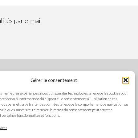
ités par e-mail
Gérer le consentement
SUIVEZ-NOUS
les meilleures expériences, nous utilisons des technologies telles que les cookies pour
 accéder aux informations du dispositif. Le consentement à l'utilisation de ces
nous permettra de traiter des données telles que le comportement de navigation ou
ts uniques sur ce site. Le refus ou le retrait du consentement peut affecter
es
certaines fonctionnalités et fonctions.
LANGUES
alité
vices