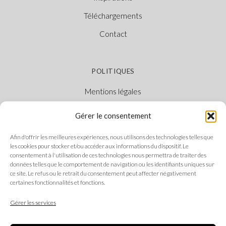
Téléchargements
Contact
POLITIQUES
Mentions légales
Politique des cookies
Gérer le consentement
Politique de confidentialité
Afin d'offrir les meilleures expériences, nous utilisons des technologies telles que
Canal Éthique
les cookies pour stocker et/ou accéder aux informations du dispositif. Le
consentement à l'utilisation de ces technologies nous permettra de traiter des
données telles que le comportement de navigation ou les identifiants uniques sur
ce site. Le refus ou le retrait du consentement peut affecter négativement
certaines fonctionnalités et fonctions.
SUIVEZ-NOUS
Gérer les services