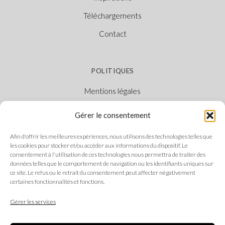
Téléchargements
Contact
POLITIQUES
Mentions légales
Politique des cookies
Gérer le consentement
Politique de confidentialité
Afin d'offrir les meilleures expériences, nous utilisons des technologies telles que
Canal Éthique
les cookies pour stocker et/ou accéder aux informations du dispositif. Le
consentement à l'utilisation de ces technologies nous permettra de traiter des
données telles que le comportement de navigation ou les identifiants uniques sur
ce site. Le refus ou le retrait du consentement peut affecter négativement
certaines fonctionnalités et fonctions.
SUIVEZ-NOUS
Gérer les services