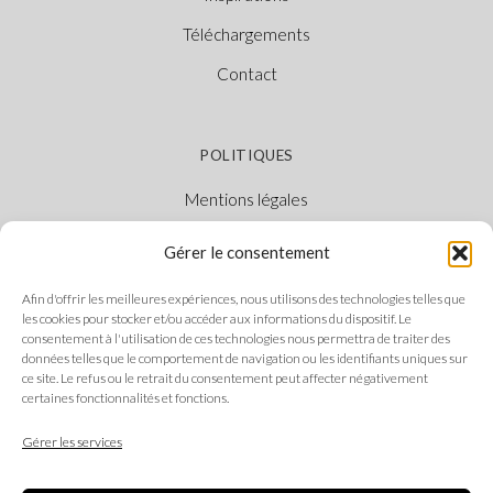
Téléchargements
Contact
POLITIQUES
Mentions légales
Politique des cookies
Gérer le consentement
Politique de confidentialité
Afin d'offrir les meilleures expériences, nous utilisons des technologies telles que
Canal Éthique
les cookies pour stocker et/ou accéder aux informations du dispositif. Le
consentement à l'utilisation de ces technologies nous permettra de traiter des
données telles que le comportement de navigation ou les identifiants uniques sur
ce site. Le refus ou le retrait du consentement peut affecter négativement
certaines fonctionnalités et fonctions.
SUIVEZ-NOUS
Gérer les services