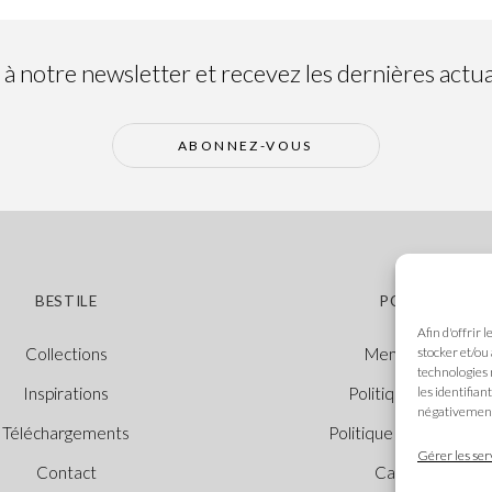
 notre newsletter et recevez les dernières actual
ABONNEZ-VOUS
BESTILE
POLITIQUES
Afin d'offrir 
stocker et/ou
Collections
Mentions légales
technologies 
les identifian
Inspirations
Politique des cooki
négativement 
Téléchargements
Politique de confidenti
Gérer les ser
Contact
Canal Éthique