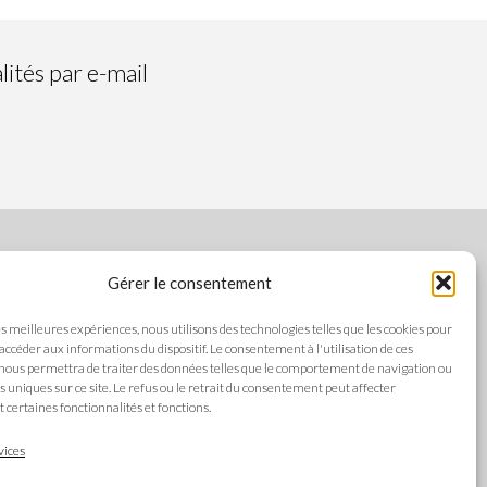
ités par e-mail
Gérer le consentement
SUIVEZ-NOUS
les meilleures expériences, nous utilisons des technologies telles que les cookies pour
 accéder aux informations du dispositif. Le consentement à l'utilisation de ces
nous permettra de traiter des données telles que le comportement de navigation ou
ts uniques sur ce site. Le refus ou le retrait du consentement peut affecter
es
certaines fonctionnalités et fonctions.
LANGUES
alité
vices