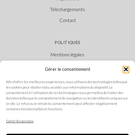
Téléchargements
Contact
POLITIQUES
Mentions légales
Politique des cookies
Gérer le consentement
Politique de confidentialité
Afin d'offrir les meilleures expériences, nous utilisons des technologies telles que
Canal Éthique
les cookies pour stocker et/ou accéder aux informations du dispositif. Le
consentement à l'utilisation de ces technologies nous permettra de traiter des
données telles que le comportement de navigation ou les identifiants uniques sur
ce site. Le refus ou le retrait du consentement peut affecter négativement
certaines fonctionnalités et fonctions.
SUIVEZ-NOUS
Gérer les services