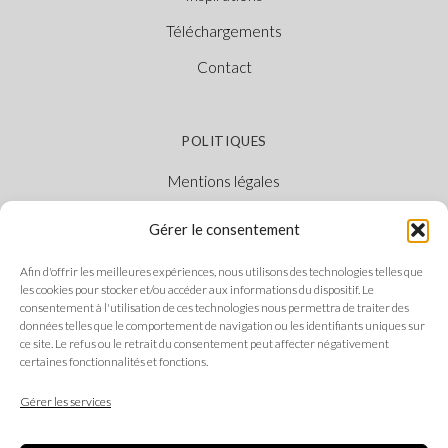
Téléchargements
Contact
POLITIQUES
Mentions légales
Politique des cookies
Gérer le consentement
Politique de confidentialité
Afin d'offrir les meilleures expériences, nous utilisons des technologies telles que
Canal Éthique
les cookies pour stocker et/ou accéder aux informations du dispositif. Le
consentement à l'utilisation de ces technologies nous permettra de traiter des
données telles que le comportement de navigation ou les identifiants uniques sur
ce site. Le refus ou le retrait du consentement peut affecter négativement
certaines fonctionnalités et fonctions.
SUIVEZ-NOUS
Gérer les services