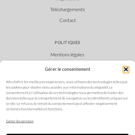
Téléchargements
Contact
POLITIQUES
Mentions légales
Politique des cookies
Gérer le consentement
Politique de confidentialité
Afin d'offrir les meilleures expériences, nous utilisons des technologies telles que
Canal Éthique
les cookies pour stocker et/ou accéder aux informations du dispositif. Le
consentement à l'utilisation de ces technologies nous permettra de traiter des
données telles que le comportement de navigation ou les identifiants uniques sur
ce site. Le refus ou le retrait du consentement peut affecter négativement
certaines fonctionnalités et fonctions.
SUIVEZ-NOUS
Gérer les services