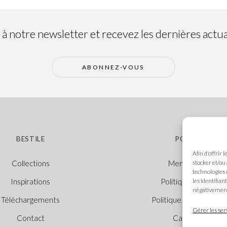
 notre newsletter et recevez les dernières actual
ABONNEZ-VOUS
BESTILE
POLITIQUES
Afin d'offrir 
stocker et/ou
Collections
Mentions légales
technologies 
les identifian
Inspirations
Politique des cooki
négativement 
Téléchargements
Politique de confidenti
Gérer les ser
Contact
Canal Éthique