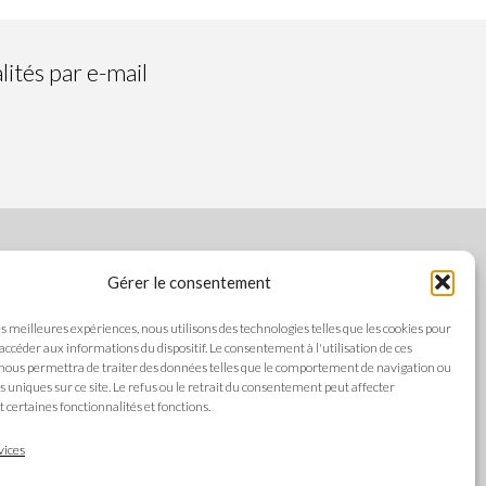
ités par e-mail
Gérer le consentement
SUIVEZ-NOUS
les meilleures expériences, nous utilisons des technologies telles que les cookies pour
 accéder aux informations du dispositif. Le consentement à l'utilisation de ces
nous permettra de traiter des données telles que le comportement de navigation ou
ts uniques sur ce site. Le refus ou le retrait du consentement peut affecter
es
certaines fonctionnalités et fonctions.
LANGUES
alité
vices