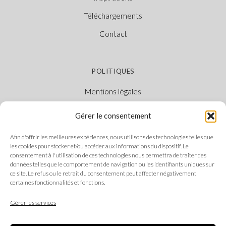
Téléchargements
Contact
POLITIQUES
Mentions légales
Politique des cookies
Gérer le consentement
Politique de confidentialité
Afin d'offrir les meilleures expériences, nous utilisons des technologies telles que
Canal Éthique
les cookies pour stocker et/ou accéder aux informations du dispositif. Le
consentement à l'utilisation de ces technologies nous permettra de traiter des
données telles que le comportement de navigation ou les identifiants uniques sur
ce site. Le refus ou le retrait du consentement peut affecter négativement
certaines fonctionnalités et fonctions.
SUIVEZ-NOUS
Gérer les services