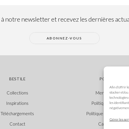
 notre newsletter et recevez les dernières actual
ABONNEZ-VOUS
BESTILE
POLITIQUES
Afin d'offrir 
stocker et/ou
Collections
Mentions légales
technologies 
les identifian
Inspirations
Politique des cooki
négativement 
Téléchargements
Politique de confidenti
Gérer les ser
Contact
Canal Éthique