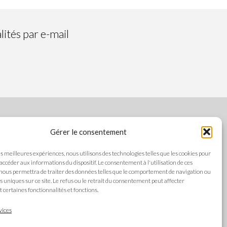
ités par e-mail
Gérer le consentement
SUIVEZ-NOUS
les meilleures expériences, nous utilisons des technologies telles que les cookies pour
 accéder aux informations du dispositif. Le consentement à l'utilisation de ces
nous permettra de traiter des données telles que le comportement de navigation ou
ts uniques sur ce site. Le refus ou le retrait du consentement peut affecter
es
certaines fonctionnalités et fonctions.
LANGUES
alité
vices