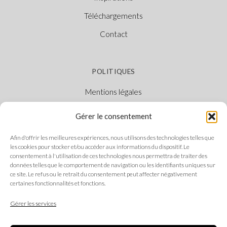
Téléchargements
Contact
POLITIQUES
Mentions légales
Politique des cookies
Gérer le consentement
Politique de confidentialité
Afin d'offrir les meilleures expériences, nous utilisons des technologies telles que
Canal Éthique
les cookies pour stocker et/ou accéder aux informations du dispositif. Le
consentement à l'utilisation de ces technologies nous permettra de traiter des
données telles que le comportement de navigation ou les identifiants uniques sur
ce site. Le refus ou le retrait du consentement peut affecter négativement
certaines fonctionnalités et fonctions.
SUIVEZ-NOUS
Gérer les services