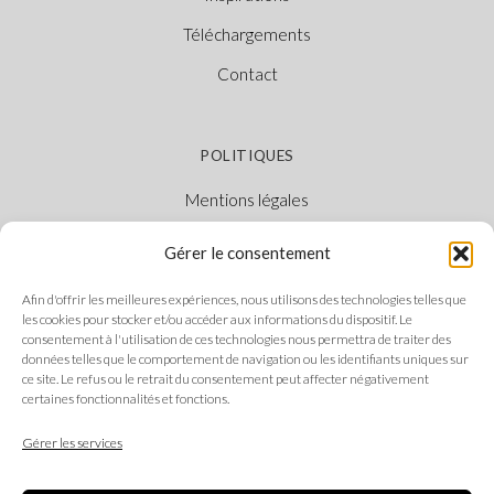
Téléchargements
Contact
POLITIQUES
Mentions légales
Politique des cookies
Gérer le consentement
Politique de confidentialité
Afin d'offrir les meilleures expériences, nous utilisons des technologies telles que
Canal Éthique
les cookies pour stocker et/ou accéder aux informations du dispositif. Le
consentement à l'utilisation de ces technologies nous permettra de traiter des
données telles que le comportement de navigation ou les identifiants uniques sur
ce site. Le refus ou le retrait du consentement peut affecter négativement
certaines fonctionnalités et fonctions.
SUIVEZ-NOUS
Gérer les services