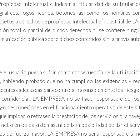
piedad Intelectual e Industrial titularidad de su titularid
 gráficos, logos, iconos, botones, así como los nombres com
n sujetos a derechos de propiedad intelectual e industrial de
sión total o parcial de dichos derechos ni se confiere ning
comunicación pública sobre dichos contenidos sin la previa a
el usuario pueda sufrir como consecuencia de la utilizació
d, habiendo probado que no ha cumplido las exigencias y req
técnicas adecuadas para controlar razonablemente los riesgos 
 confidencial. LA EMPRESA no se hace responsable de los p
 y/o desconexiones en el funcionamiento operativo de este si
 impidan o retrasen la prestación de los servicios o la naveg
net o en otros sistemas, ni de la imposibilidad de dar el ser
os de fuerza mayor. LA EMPRESA no será responsable si no 