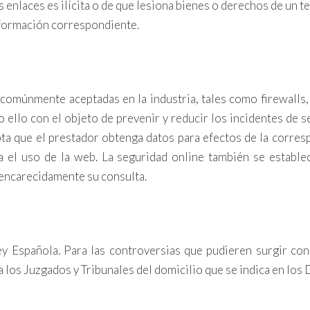
 enlaces es ilícita o de que lesiona bienes o derechos de un te
 información correspondiente.
n comúnmente aceptadas en la industria, tales como firewall
ello con el objeto de prevenir y reducir los incidentes de s
epta que el prestador obtenga datos para efectos de la corre
a el uso de la web. La seguridad online también se estable
encarecidamente su consulta.
Ley Española. Para las controversias que pudieren surgir con
a los Juzgados y Tribunales del domicilio que se indica en 