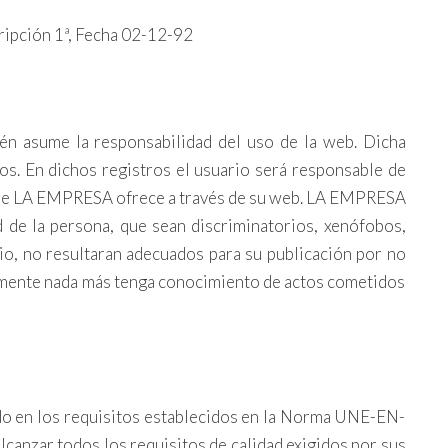
cripción 1ª, Fecha 02-12-92
n asume la responsabilidad del uso de la web. Dicha
os. En dichos registros el usuario será responsable de
s que LA EMPRESA ofrece a través de su web. LA EMPRESA
d de la persona, que sean discriminatorios, xenófobos,
icio, no resultaran adecuados para su publicación por no
temente nada más tenga conocimiento de actos cometidos
ado en los requisitos establecidos en la Norma UNE-EN-
nzar todos los requisitos de calidad exigidos por sus