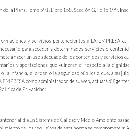
n de la Plana, Tomo 591, Libro 158, Sección G, Folio 199, Ins
ormaciones y servicios pertenecientes a LA EMPRESA quié
 necesario para acceder a determinados servicios o contenid
promete a hacer un uso adecuado de los contenidos y servicio
tarios y aportaciones que vulneren el respeto a la dignida
 o la infancia, el orden o la seguridad pública o que, a su ju
, LA EMPRESA como administrador de su web, actuará diligen
olítica de Privacidad:
 mantener al día un Sistema de Calidad y Medio Ambiente bas
iento de los requisitos de esta norma se compromete a: Alca