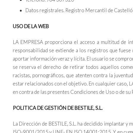
Datos registrales. Registro Mercantil de Castelló
USO DE LA WEB
LA EMPRESA proporciona el acceso a multitud de inf
responsabilidad se extiende a los registros que fuese
aportar información veraz y lícita. El usuario se com
se reserva el derecho de retirar todos aquellos comen
racistas, pornográficos, que atenten contra la juventud
estar relacionados con el objetivo. En cualquier caso
en contra de las presentes Condiciones de Uso o de su P
POLITICA DE GESTIÓN DE BESTILE, S.L.
La Dirección de BESTILE, S.L. ha decidido implantar y
ISO-9001/2015 y UNE- EN ISO 14001:2015. Y en cumplim