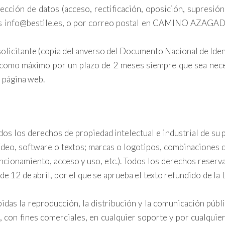
cción de datos (acceso, rectificación, oposición, supresión
amos info@bestile.es, o por correo postal en CAMINO AZA
olicitante (copia del anverso del Documento Nacional de Iden
omo máximo por un plazo de 2 meses siempre que sea necesar
 página web.
os los derechos de propiedad intelectual e industrial de su
vídeo, software o textos; marcas o logotipos, combinaciones d
ionamiento, acceso y uso, etc.). Todos los derechos reservado
e 12 de abril, por el que se aprueba el texto refundido de la 
das la reproducción, la distribución y la comunicación públic
, con fines comerciales, en cualquier soporte y por cualqui