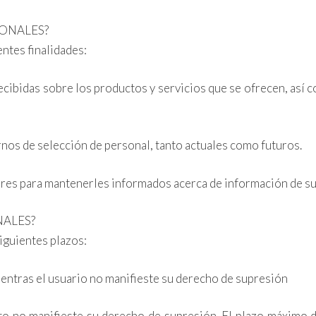
SONALES?
ntes finalidades:
ecibidas sobre los productos y servicios que se ofrecen, así 
nos de selección de personal, tanto actuales como futuros.
tores para mantenerles informados acerca de información de su
NALES?
iguientes plazos:
ientras el usuario no manifieste su derecho de supresión
o no manifieste su derecho de supresión. El plazo máximo d