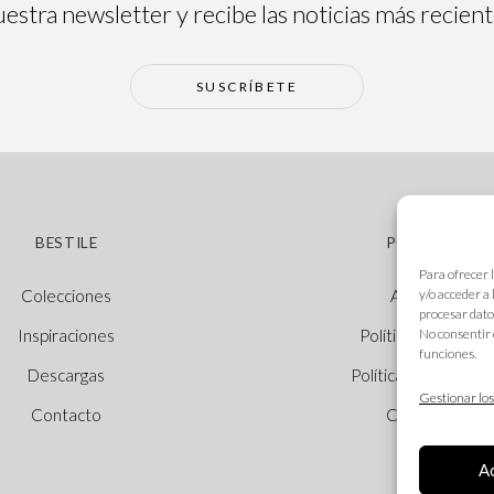
estra newsletter y recibe las noticias más recien
SUSCRÍBETE
BESTILE
POLÍTICAS
Para ofrecer 
y/o acceder a
Colecciones
Aviso legal
procesar dato
No consentir 
Inspiraciones
Política de cookie
funciones.
Descargas
Política de privacid
Gestionar los
Contacto
Canal Ético
A