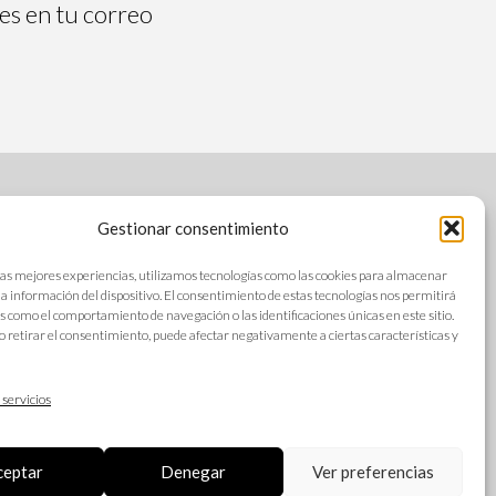
tes en tu correo
Gestionar consentimiento
SÍGUENOS
las mejores experiencias, utilizamos tecnologías como las cookies para almacenar
 la información del dispositivo. El consentimiento de estas tecnologías nos permitirá
s como el comportamiento de navegación o las identificaciones únicas en este sitio.
o retirar el consentimiento, puede afectar negativamente a ciertas características y
s
IDIOMAS
ad
 servicios
ceptar
Denegar
Ver preferencias