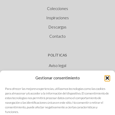
Colecciones
Inspiraciones
Descargas
Contacto
POLÍTICAS
Aviso legal
Política de cookies
Gestionar consentimiento
Política de privacidad
Para ofrecer las mejores experiencias, utilizamos tecnologías como las cookies
Canal Ético
para almacenar y/o acceder a la información del dispositivo. El consentimiento de
estas tecnologías nos permitirá procesar datos como el comportamiento de
navegación o las identificaciones únicas en este sitio. No consentir o retirar el
consentimiento, puede afectar negativamente a ciertas características y
funciones.
SÍGUENOS