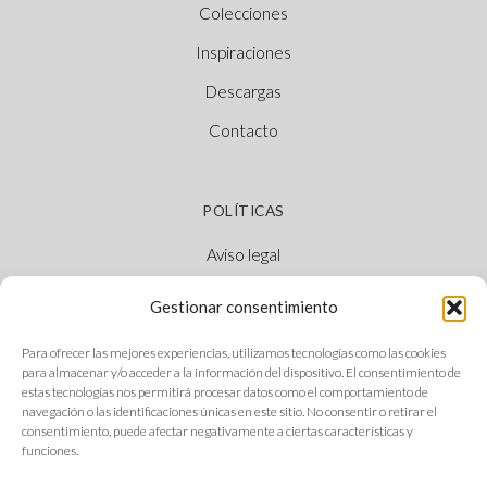
Colecciones
Inspiraciones
Descargas
Contacto
POLÍTICAS
Aviso legal
Política de cookies
Gestionar consentimiento
Política de privacidad
Para ofrecer las mejores experiencias, utilizamos tecnologías como las cookies
Canal Ético
para almacenar y/o acceder a la información del dispositivo. El consentimiento de
estas tecnologías nos permitirá procesar datos como el comportamiento de
navegación o las identificaciones únicas en este sitio. No consentir o retirar el
consentimiento, puede afectar negativamente a ciertas características y
funciones.
SÍGUENOS