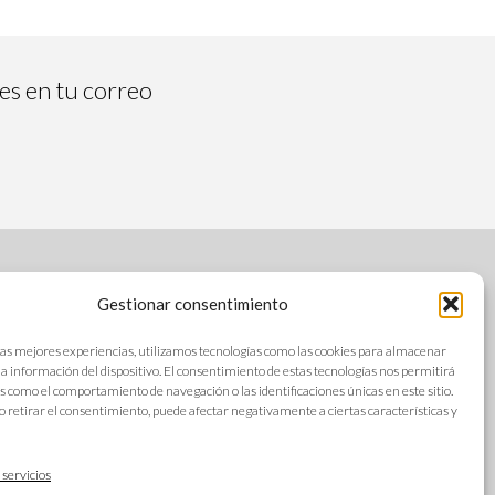
tes en tu correo
Gestionar consentimiento
SÍGUENOS
las mejores experiencias, utilizamos tecnologías como las cookies para almacenar
 la información del dispositivo. El consentimiento de estas tecnologías nos permitirá
s como el comportamiento de navegación o las identificaciones únicas en este sitio.
o retirar el consentimiento, puede afectar negativamente a ciertas características y
s
IDIOMAS
ad
 servicios