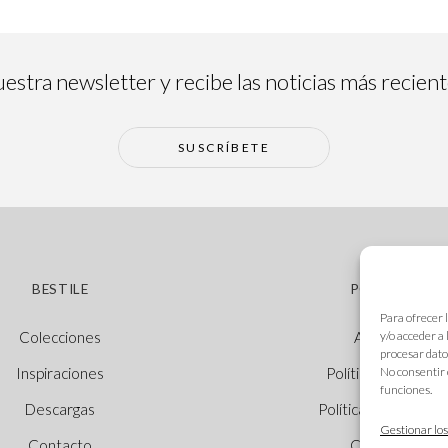
estra newsletter y recibe las noticias más recien
SUSCRÍBETE
BESTILE
POLÍTICAS
Para ofrecer 
y/o acceder a
Colecciones
Aviso legal
procesar dato
No consentir 
Inspiraciones
Política de cookie
funciones.
Descargas
Política de privacid
Gestionar los
Contacto
Canal Ético