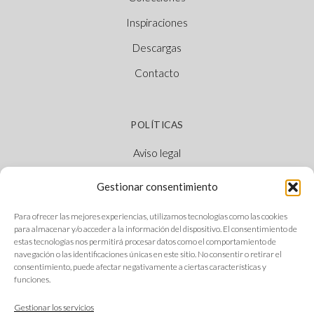
Inspiraciones
Descargas
Contacto
POLÍTICAS
Aviso legal
Política de cookies
Gestionar consentimiento
Política de privacidad
Para ofrecer las mejores experiencias, utilizamos tecnologías como las cookies
Canal Ético
para almacenar y/o acceder a la información del dispositivo. El consentimiento de
estas tecnologías nos permitirá procesar datos como el comportamiento de
navegación o las identificaciones únicas en este sitio. No consentir o retirar el
consentimiento, puede afectar negativamente a ciertas características y
funciones.
SÍGUENOS
Gestionar los servicios