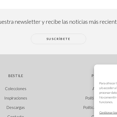
estra newsletter y recibe las noticias más recien
SUSCRÍBETE
BESTILE
POLÍTICAS
Para ofrecer 
y/o acceder a
Colecciones
Aviso legal
procesar dato
No consentir 
Inspiraciones
Política de cookie
funciones.
Descargas
Política de privacid
Gestionar los
Contacto
Canal Ético