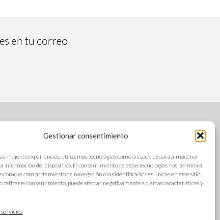
tes en tu correo
Gestionar consentimiento
SÍGUENOS
las mejores experiencias, utilizamos tecnologías como las cookies para almacenar
 la información del dispositivo. El consentimiento de estas tecnologías nos permitirá
s como el comportamiento de navegación o las identificaciones únicas en este sitio.
o retirar el consentimiento, puede afectar negativamente a ciertas características y
s
IDIOMAS
ad
 servicios