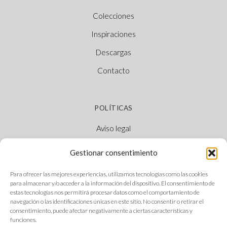
Colecciones
Inspiraciones
Descargas
Contacto
POLÍTICAS
Aviso legal
Política de cookies
Gestionar consentimiento
Política de privacidad
Para ofrecer las mejores experiencias, utilizamos tecnologías como las cookies
Canal Ético
para almacenar y/o acceder a la información del dispositivo. El consentimiento de
estas tecnologías nos permitirá procesar datos como el comportamiento de
navegación o las identificaciones únicas en este sitio. No consentir o retirar el
consentimiento, puede afectar negativamente a ciertas características y
funciones.
SÍGUENOS