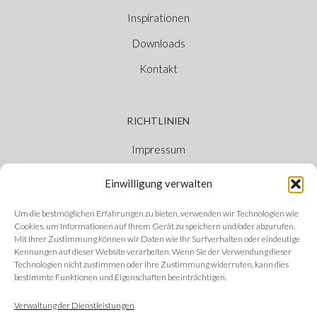
Inspirationen
Downloads
Kontakt
RICHTLINIEN
Impressum
Cookie-Richtlinie
Einwilligung verwalten
Datenschutzerklärung
Um die bestmöglichen Erfahrungen zu bieten, verwenden wir Technologien wie
Ethischer Kanal
Cookies, um Informationen auf Ihrem Gerät zu speichern und/oder abzurufen.
Mit Ihrer Zustimmung können wir Daten wie Ihr Surfverhalten oder eindeutige
Kennungen auf dieser Website verarbeiten. Wenn Sie der Verwendung dieser
Technologien nicht zustimmen oder Ihre Zustimmung widerrufen, kann dies
bestimmte Funktionen und Eigenschaften beeinträchtigen.
FOLGEN SIE UNS
Verwaltung der Dienstleistungen