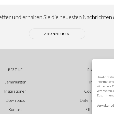
ter und erhalten Sie die neuesten Nachrichten d
ABONNIEREN
BESTILE
RICHTLINIEN
Um die bestm
Informatione
Sammlungen
Impressum
können wir D
verarbeiten.
Inspirationen
Cookie-Richtlinie
Zustimmung w
Downloads
Datenschutzerkläru
Verwaltung d
Kontakt
Ethischer Kanal