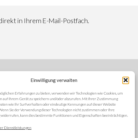
irekt in Ihrem E-Mail-Postfach.
Einwilligung verwalten
FOLGEN SIE UNS
öglichen Erfahrungen zu bieten, verwenden wir Technologien wie Cookies, um
n auf Ihrem Gerät zu speichern und/oder abzurufen. Mit Ihrer Zustimmung
aten wie Ihr Surfverhalten oder eindeutige Kennungen auf dieser Website
 Wenn Sie der Verwendung dieser Technologien nicht zustimmen oder Ihre
iderrufen, kann dies bestimmte Funktionen und Eigenschaften beeinträchtigen.
SPRACHEN
ng
er Dienstleistungen