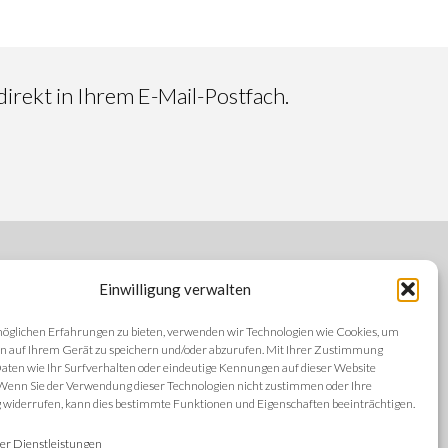
irekt in Ihrem E-Mail-Postfach.
Einwilligung verwalten
FOLGEN SIE UNS
öglichen Erfahrungen zu bieten, verwenden wir Technologien wie Cookies, um
n auf Ihrem Gerät zu speichern und/oder abzurufen. Mit Ihrer Zustimmung
aten wie Ihr Surfverhalten oder eindeutige Kennungen auf dieser Website
 Wenn Sie der Verwendung dieser Technologien nicht zustimmen oder Ihre
iderrufen, kann dies bestimmte Funktionen und Eigenschaften beeinträchtigen.
SPRACHEN
ng
er Dienstleistungen