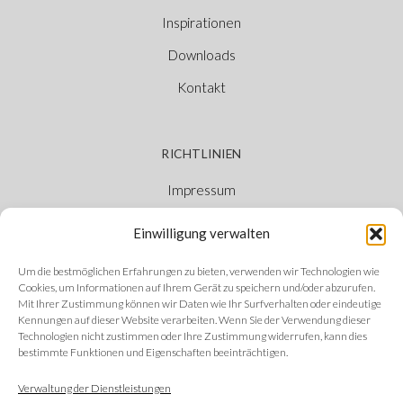
Inspirationen
Downloads
Kontakt
RICHTLINIEN
Impressum
Cookie-Richtlinie
Einwilligung verwalten
Datenschutzerklärung
Um die bestmöglichen Erfahrungen zu bieten, verwenden wir Technologien wie
Ethischer Kanal
Cookies, um Informationen auf Ihrem Gerät zu speichern und/oder abzurufen.
Mit Ihrer Zustimmung können wir Daten wie Ihr Surfverhalten oder eindeutige
Kennungen auf dieser Website verarbeiten. Wenn Sie der Verwendung dieser
Technologien nicht zustimmen oder Ihre Zustimmung widerrufen, kann dies
bestimmte Funktionen und Eigenschaften beeinträchtigen.
FOLGEN SIE UNS
Verwaltung der Dienstleistungen