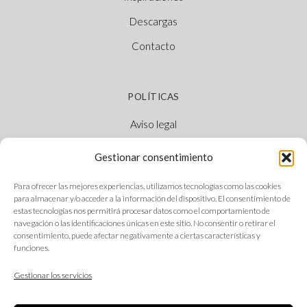
Descargas
Contacto
POLÍTICAS
Aviso legal
Política de cookies
Gestionar consentimiento
Política de privacidad
Para ofrecer las mejores experiencias, utilizamos tecnologías como las cookies
Canal Ético
para almacenar y/o acceder a la información del dispositivo. El consentimiento de
estas tecnologías nos permitirá procesar datos como el comportamiento de
navegación o las identificaciones únicas en este sitio. No consentir o retirar el
consentimiento, puede afectar negativamente a ciertas características y
funciones.
SÍGUENOS
Gestionar los servicios