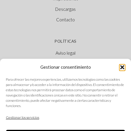
Descargas
Contacto
POLÍTICAS
Aviso legal
Política de cookies
Gestionar consentimiento
Política de privacidad
Para ofrecer las mejores experiencias, utilizamos tecnologías como las cookies
Canal Ético
para almacenar y/o acceder a la información del dispositivo. El consentimiento de
estas tecnologías nos permitirá procesar datos como el comportamiento de
navegación o las identificaciones únicas en este sitio. No consentir o retirar el
consentimiento, puede afectar negativamente a ciertas características y
funciones.
SÍGUENOS
Gestionar los servicios