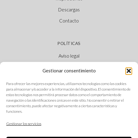
Descargas
Contacto
POLÍTICAS
Aviso legal
Política de cookies
Gestionar consentimiento
Política de privacidad
Para ofrecer las mejores experiencias, utilizamos tecnologías como las cookies
Canal Ético
para almacenar y/o acceder a la información del dispositivo. El consentimiento de
estas tecnologías nos permitirá procesar datos como el comportamiento de
navegación o las identificaciones únicas en este sitio. No consentir o retirar el
consentimiento, puede afectar negativamente a ciertas características y
funciones.
SÍGUENOS
Gestionar los servicios