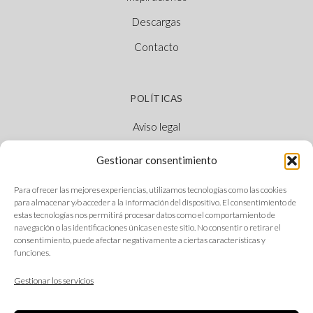
Descargas
Contacto
POLÍTICAS
Aviso legal
Política de cookies
Gestionar consentimiento
Política de privacidad
Para ofrecer las mejores experiencias, utilizamos tecnologías como las cookies
Canal Ético
para almacenar y/o acceder a la información del dispositivo. El consentimiento de
estas tecnologías nos permitirá procesar datos como el comportamiento de
navegación o las identificaciones únicas en este sitio. No consentir o retirar el
consentimiento, puede afectar negativamente a ciertas características y
funciones.
SÍGUENOS
Gestionar los servicios